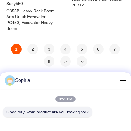
Sany550
PC312
Q355B Heavy Rock Boom
Arm Untuk Excavator
PC450, Excavator Heavy
Boom
1
2
3
4
5
6
7
8
>
>>
Sophia
8:51 PM
Good day, what product are you looking for?
Kaiping Zhonghe Machinery Manufacturing
Co., Ltd