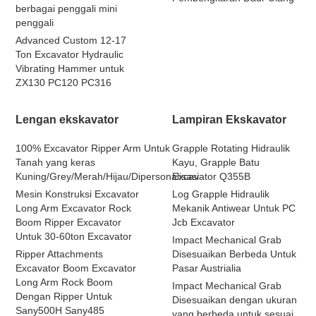
berbagai penggali mini
penggali
Advanced Custom 12-17
Ton Excavator Hydraulic
Vibrating Hammer untuk
ZX130 PC120 PC316
Lengan ekskavator
Lampiran Ekskavator
100% Excavator Ripper Arm Untuk
Grapple Rotating Hidraulik
Tanah yang keras
Kayu, Grapple Batu
Kuning/Grey/Merah/Hijau/Dipersonalisasi
Excavator Q355B
Mesin Konstruksi Excavator
Log Grapple Hidraulik
Long Arm Excavator Rock
Mekanik Antiwear Untuk PC
Boom Ripper Excavator
Jcb Excavator
Untuk 30-60ton Excavator
Impact Mechanical Grab
Ripper Attachments
Disesuaikan Berbeda Untuk
Excavator Boom Excavator
Pasar Austrialia
Long Arm Rock Boom
Impact Mechanical Grab
Dengan Ripper Untuk
Disesuaikan dengan ukuran
Sany500H Sany485
yang berbeda untuk sesuai