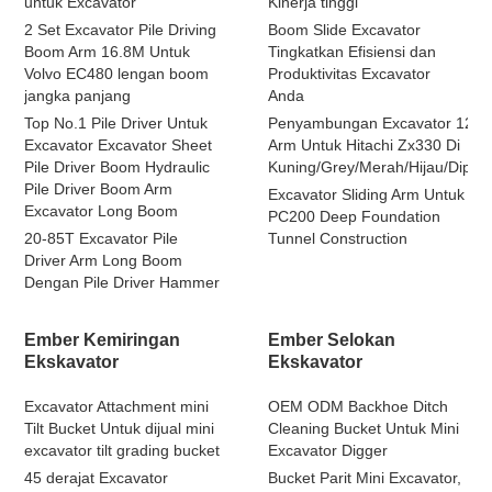
untuk Excavator
Kinerja tinggi
2 Set Excavator Pile Driving
Boom Slide Excavator
Boom Arm 16.8M Untuk
Tingkatkan Efisiensi dan
Volvo EC480 lengan boom
Produktivitas Excavator
jangka panjang
Anda
Top No.1 Pile Driver Untuk
Penyambungan Excavator 12m 
Excavator Excavator Sheet
Arm Untuk Hitachi Zx330 Di
Pile Driver Boom Hydraulic
Kuning/Grey/Merah/Hijau/Dipers
Pile Driver Boom Arm
Excavator Sliding Arm Untuk
Excavator Long Boom
PC200 Deep Foundation
20-85T Excavator Pile
Tunnel Construction
Driver Arm Long Boom
Dengan Pile Driver Hammer
Ember Kemiringan
Ember Selokan
Ekskavator
Ekskavator
Excavator Attachment mini
OEM ODM Backhoe Ditch
Tilt Bucket Untuk dijual mini
Cleaning Bucket Untuk Mini
excavator tilt grading bucket
Excavator Digger
45 derajat Excavator
Bucket Parit Mini Excavator,