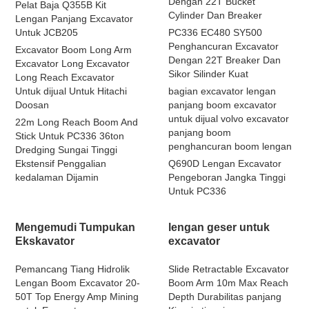
Dengan 22T Bucket
Pelat Baja Q355B Kit
Cylinder Dan Breaker
Lengan Panjang Excavator
Untuk JCB205
PC336 EC480 SY500
Penghancuran Excavator
Excavator Boom Long Arm
Dengan 22T Breaker Dan
Excavator Long Excavator
Sikor Silinder Kuat
Long Reach Excavator
Untuk dijual Untuk Hitachi
bagian excavator lengan
Doosan
panjang boom excavator
untuk dijual volvo excavator
22m Long Reach Boom And
panjang boom
Stick Untuk PC336 36ton
penghancuran boom lengan
Dredging Sungai Tinggi
Ekstensif Penggalian
Q690D Lengan Excavator
kedalaman Dijamin
Pengeboran Jangka Tinggi
Untuk PC336
Mengemudi Tumpukan
lengan geser untuk
Ekskavator
excavator
Pemancang Tiang Hidrolik
Slide Retractable Excavator
Lengan Boom Excavator 20-
Boom Arm 10m Max Reach
50T Top Energy Amp Mining
Depth Durabilitas panjang