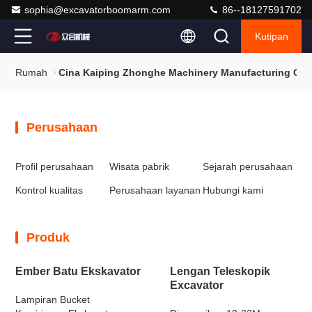
sophia@excavatorboomarm.com
86--18127591702
Kutipan
Rumah
Cina Kaiping Zhonghe Machinery Manufacturing Co.,
Perusahaan
Profil perusahaan
Wisata pabrik
Sejarah perusahaan
Kontrol kualitas
Perusahaan layanan
Hubungi kami
Produk
Ember Batu Ekskavator
Lengan Teleskopik
Excavator
Lampiran Bucket