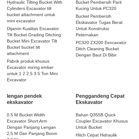
Hydraulic Tilting Bucket With
Bucket Pembersih Parit
Cylinders Excavator tilt
Kucing Untuk PC320
bucket attachment untuk
Bucket Pembersih
mini excavator
Ekskavator Tugas Berat
Dijamin Kualitas Excavator
Untuk Konstruksi
Tilt Bucket Grading Ditching
Peternakan
Bucket Mini Excavator Tilt
PC320 ZX200 Eexcavator
Bucket bucket tilt
Ditch Cleaning Bucket
attachment
Dengan Baut Di Bibir
Pabrik produk khusus
Excavator miring ember
untuk 1 2 2.5 3.5 Ton Mini
Excavator
lengan pendek
Penggandeng Cepat
ekskavator
Ekskavator
0.5 M Bucket Width
Bahan Q355B Quick
Excavator Short Arm
Coupler Excavator Khusus
Dengan Panjang Lengan
Untuk Bucket
2,5 M Dan Panjang Boom
Hitch Cepat Hidraulik