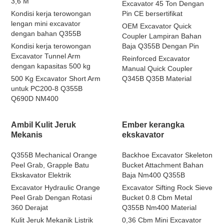
3,6 M
Excavator 45 Ton Dengan
Kondisi kerja terowongan
Pin CE bersertifikat
lengan mini excavator
OEM Excavator Quick
dengan bahan Q355B
Coupler Lampiran Bahan
Kondisi kerja terowongan
Baja Q355B Dengan Pin
Excavator Tunnel Arm
Reinforced Excavator
dengan kapasitas 500 kg
Manual Quick Coupler
500 Kg Excavator Short Arm
Q345B Q35B Material
untuk PC200-8 Q355B
Q690D NM400
Ambil Kulit Jeruk
Ember kerangka
Mekanis
ekskavator
Q355B Mechanical Orange
Backhoe Excavator Skeleton
Peel Grab, Grapple Batu
Bucket Attachment Bahan
Ekskavator Elektrik
Baja Nm400 Q355B
Excavator Hydraulic Orange
Excavator Sifting Rock Sieve
Peel Grab Dengan Rotasi
Bucket 0.8 Cbm Metal
360 Derajat
Q355B Nm400 Material
Kulit Jeruk Mekanik Listrik
0,36 Cbm Mini Excavator