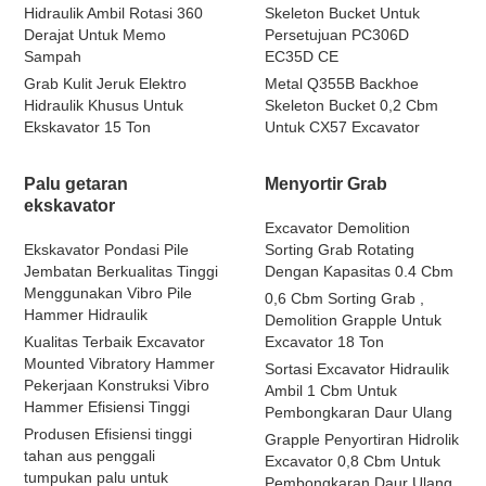
Hidraulik Ambil Rotasi 360
Skeleton Bucket Untuk
Derajat Untuk Memo
Persetujuan PC306D
Sampah
EC35D CE
Grab Kulit Jeruk Elektro
Metal Q355B Backhoe
Hidraulik Khusus Untuk
Skeleton Bucket 0,2 Cbm
Ekskavator 15 Ton
Untuk CX57 Excavator
Palu getaran
Menyortir Grab
ekskavator
Excavator Demolition
Ekskavator Pondasi Pile
Sorting Grab Rotating
Jembatan Berkualitas Tinggi
Dengan Kapasitas 0.4 Cbm
Menggunakan Vibro Pile
0,6 Cbm Sorting Grab ,
Hammer Hidraulik
Demolition Grapple Untuk
Kualitas Terbaik Excavator
Excavator 18 Ton
Mounted Vibratory Hammer
Sortasi Excavator Hidraulik
Pekerjaan Konstruksi Vibro
Ambil 1 Cbm Untuk
Hammer Efisiensi Tinggi
Pembongkaran Daur Ulang
Produsen Efisiensi tinggi
Grapple Penyortiran Hidrolik
tahan aus penggali
Excavator 0,8 Cbm Untuk
tumpukan palu untuk
Pembongkaran Daur Ulang