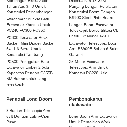
Kemiringan Ekskavator
Disesuaikan 18-32M
Tahan Aus 3m3 Untuk
Panjang Lengan Peralatan
Konstruksi Pertambangan
Konstruksi Boom Dengan
BS900 Steel Plate Board
Attachment Bucket Batu
Excavator Khusus Untuk
Lengan Boom Excavator
PC240 PC300 PC360
Teleskopik Bersertifikasi CE
untuk Excavator 1-50T
PC300 Excavator Rock
Bucket, Mini Digger Bucket
Excavator Telescopic Boom
54" 1.6 Stere Untuk
Arm BS900E Bahan 6 Bulan
Konstruksi Tambang
Garansi
PC500 Penggalian Batu
25 Meter Excavator
Excavator Ember 2.5cbm
Telescopic Arm Untuk
Kapasitas Dengan Q355B
Komatsu PC228 Uslc
NM Bahan untuk tiang
teleskopik
Penggali Long Boom
Pembongkaran
ekskavator
3 Bagian Telescopic Arm
65ft Dengan LubriPCion
Long Boom Arm Excavator
Pusat
Untuk Demolition Work