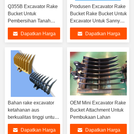
Q355B Excavator Rake
Produsen Excavator Rake
Bucket Untuk
Bucket Rake Bucket Untuk
Pembersihan Tanah
Excavator Untuk Sanny
Hitachi 200 PC 320
Hitachi Komatsu PC Etc
Dapatkan Harga
Dapatkan Harga
Komatsu 210
Terbaik
Terbaik
Bahan rake excavator
OEM Mini Excavator Rake
ketahanan aus
Bucket Attachment Untuk
berkualitas tinggi untuk
Pembukaan Lahan
mini excavator EX60,
Dapatkan Harga
Dapatkan Harga
PC30