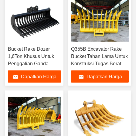
Bucket Rake Dozer
Q355B Excavator Rake
1,6Ton Khusus Untuk
Bucket Tahan Lama Untuk
Penggalian Ganda
Konstruksi Tugas Berat
Attachment Akar
Dapatkan Harga
Dapatkan Harga
Excavator
Terbaik
Terbaik