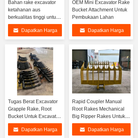
Bahan rake excavator
OEM Mini Excavator Rake
ketahanan aus
Bucket Attachment Untuk
berkualitas tinggi untuk
Pembukaan Lahan
mini excavator EX60,
Dapatkan Harga
Dapatkan Harga
PC30
Terbaik
Terbaik
Tugas Berat Excavator
Rapid Coupler Manual
Grapple Rake, Root
Root Rakes Mechanical
Bucket Untuk Excavator
Big Ripper Rakes Untuk
PC320
Excavator 5-35 Ton
Dapatkan Harga
Dapatkan Harga