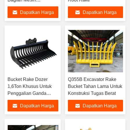
Konstruksi
Dapatkan Harga
Dapatkan Harga
Terbaik
Terbaik
Bucket Rake Dozer
Q355B Excavator Rake
1,6Ton Khusus Untuk
Bucket Tahan Lama Untuk
Penggalian Ganda
Konstruksi Tugas Berat
Attachment Akar
Dapatkan Harga
Dapatkan Harga
Excavator
Terbaik
Terbaik