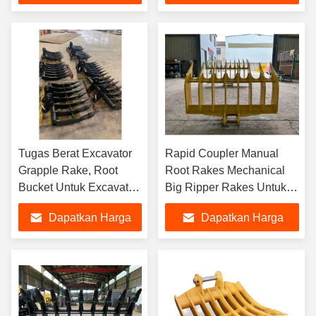
Terbaik
Terbaik
Tugas Berat Excavator
Rapid Coupler Manual
Grapple Rake, Root
Root Rakes Mechanical
Bucket Untuk Excavator
Big Ripper Rakes Untuk
PC320
Excavator 5-35 Ton
Dapatkan Harga
Dapatkan Harga
Terbaik
Terbaik