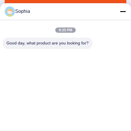
Mengirim
Sophia
9:35 PM
Good day, what product are you looking for?
Kaiping Zhonghe Machinery Manufacturing
Co., Ltd
sophia@excavatorboomarm.com
86--18127591702
Distrik Baru Cuishanhu, Kota Kaiping, Kota Jiangmen,
Provinsi Guangdong, Cina
Cina Kualitas Baik Ember Batu Ekskavator Pemasok. Hak