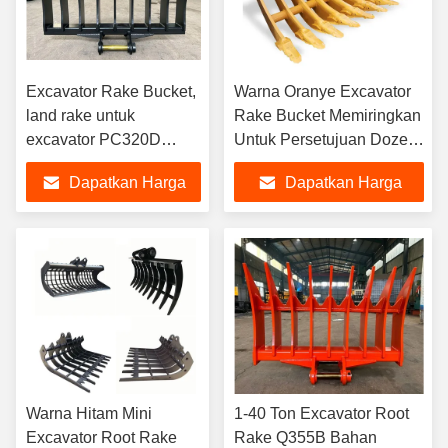
Excavator Rake Bucket,
Warna Oranye Excavator
land rake untuk
Rake Bucket Memiringkan
excavator PC320D
Untuk Persetujuan Dozer
PC200
Digger CE
Dapatkan Harga
Dapatkan Harga
Terbaik
Terbaik
Warna Hitam Mini
1-40 Ton Excavator Root
Excavator Root Rake
Rake Q355B Bahan