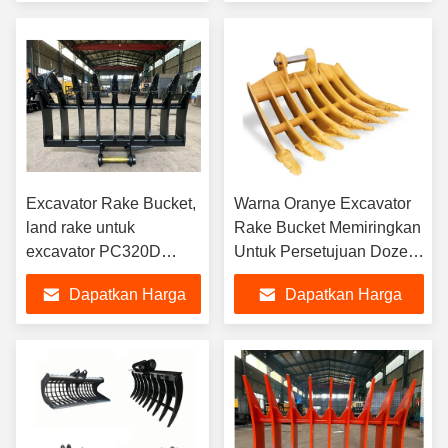
Terbaik
Terbaik
Excavator Rake Bucket,
Warna Oranye Excavator
land rake untuk
Rake Bucket Memiringkan
excavator PC320D
Untuk Persetujuan Dozer
PC200
Digger CE
Dapatkan Harga
Dapatkan Harga
Terbaik
Terbaik