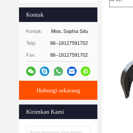
Kontak
Kontak:
Miss. Sophia Situ
Telp:
86--18127591702
Fax:
86--18127591702
Hubungi sekarang
Kirimkan Kami