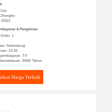
uk
Cina
 Zhonghe
: EG01
mbayaran & Pengiriman
 Order: 1
ian: Gelembung
iman: 10-20
t pembayaran: T/T
 kemampuan: 2000/ Tahun
tkan Harga Terbaik