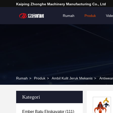
Kaiping Zhonghe Machinery Manufacturing Co., Ltd
Rumah
Produk
Vid
Rumah
>
Produk
>
Ambil Kulit Jeruk Mekanis
>
Antiwea
Kategori
Ember Batu Ekskavator
(111)