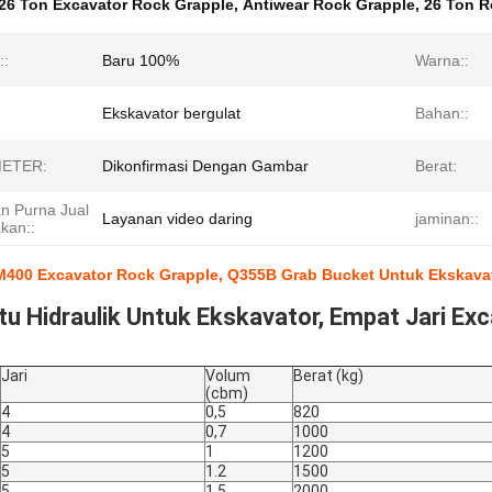
26 Ton Excavator Rock Grapple
,
Antiwear Rock Grapple
,
26 Ton R
::
Baru 100%
Warna::
Ekskavator bergulat
Bahan::
ETER:
Dikonfirmasi Dengan Gambar
Berat:
n Purna Jual
Layanan video daring
jaminan::
kan::
400 Excavator Rock Grapple, Q355B Grab Bucket Untuk Ekskavato
tu Hidraulik Untuk Ekskavator, Empat Jari Ex
Jari
Volum
Berat (kg)
(cbm)
4
0,5
820
4
0,7
1000
5
1
1200
5
1.2
1500
5
1.5
2000