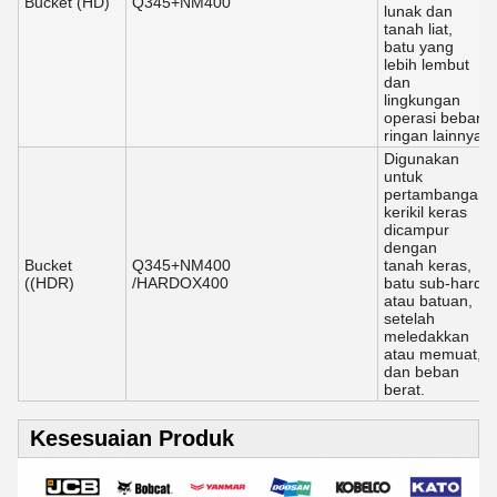
Bucket (HD)
Q345+NM400
lunak dan
tanah liat,
batu yang
lebih lembut
dan
lingkungan
operasi beban
ringan lainnya.
Digunakan
untuk
pertambangan
kerikil keras
dicampur
dengan
Bucket
Q345+NM400
tanah keras,
((HDR)
/HARDOX400
batu sub-hard
atau batuan,
setelah
meledakkan
atau memuat,
dan beban
berat.
Kesesuaian Produk