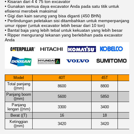
• Kisaran dari 4 ¢ 75 ton excavator
• Gunakan semua daya excavator Anda pada satu titik untuk
efisiensi merobek maksimal
• Gigi dan kain sarung yang bisa diganti (450 BHN)
• Perlindungan peletakan sisi ditambahkan untuk memperpanjang
umur ripper (untuk excavator lebih besar dari 10 ton)
• Bantal baja yang lebih tebal untuk kekuatan yang lebih besar
• Ripper mengurangi tekanan yang berlebihan pada excavator
Anda
Model
40T
45T
Total panjang
8600
8800
((mm)
Panjang boom
5600
5850
((mm)
Panjang
3300
3400
lengan ((mm)
Berat ((T)
16
18
Ketinggian
3420
3420
((mm)