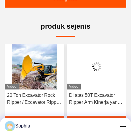
produk sejenis
Video
Video
20 Ton Excavator Rock
Di atas 50T Excavator
Ripper / Excavator Ripper
Ripper Arm Kinerja yang
Arm Untuk Proyek
tahan lama
Pertambangan
k
Dapatkan Harga Terbaik
Dapatkan Harga Terbaik
Sophia