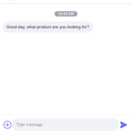
10:18 AM
Good day, what product are you looking for?
Kaiping Zhonghe Machinery Manufacturing
Co., Ltd
sophia@excavatorboomarm.com
86--18127591702
Distrik Baru Cuishanhu, Kota Kaiping, Kota Jiangmen,
Provinsi Guangdong, Cina
Cina Kualitas Baik Ember Batu Ekskavator Pemasok. Hak
Cipta © 2023-2026 excavatorrockbuckets.com . Seluruh hak
cipta.