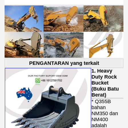
PENGANTARAN yang terkait
1. Heavy
Duty Rock
Bucket
(Buku Batu
Berat)
* Q355B
bahan
NM350 dan
NM400
adalah